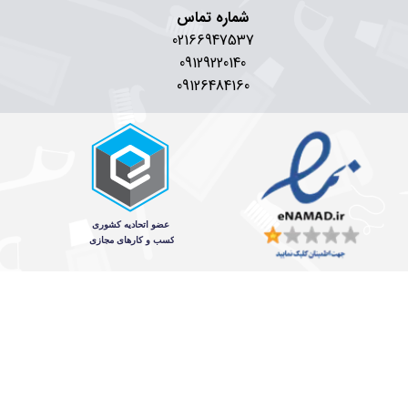
شماره تماس
02166947537
09129220140
09126484160