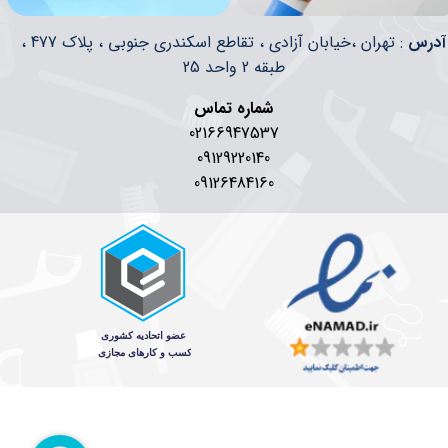
​​آدرس
: تهران ،خیابان آزادی ، تقاطع اسکندری جنوبی ، پلاک 477 ،
طبقه 2 واحد 25
شماره تماس
02166947537
09129220140
09126484160