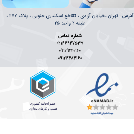
​​آدرس
: تهران ،خیابان آزادی ، تقاطع اسکندری جنوبی ، پلاک 477 ،
طبقه 2 واحد 25
شماره تماس
02166947537
09129220140
09126484160