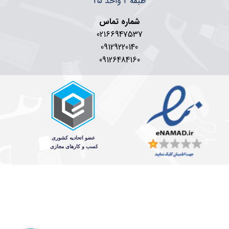
طبقه 2 واحد 25
شماره تماس
02166947537
09129220140
09126484160