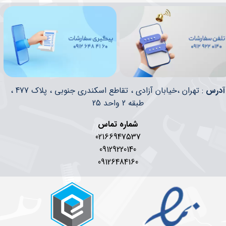
​​آدرس
: تهران ،خیابان آزادی ، تقاطع اسکندری جنوبی ، پلاک 477 ،
طبقه 2 واحد 25
شماره تماس
02166947537
09129220140
09126484160