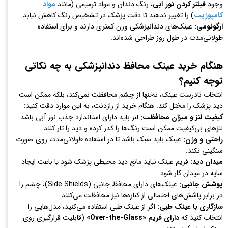
وجود
فیلتر کردن نور آبی
، رنگ دندان و مواد ترمیمی (مانند
مواد
کامپوزیت
) را تغییر ندهند تا دقت پزشک در تشخیص رنگ کاهش نیابد.
ارگونومی:
عینک‌های دندانپزشکی وزن کمتری دارند و برای استفاده
طولانی‌مدت در طول روز طراحی شده‌اند.
هنگام خرید عینک محافظ دندانپزشکی به چه نکاتی
توجه کنیم؟
انتخاب نادرست عینک، نه‌تنها از چشم محافظت نمی‌کند، بلکه ممکن است
دید پزشک را مختل کند. هنگام خرید از رازدنت، به این موارد دقت کنید:
کیفیت لنز و میزان محافظت:
لنز باید دارای استاندارد جذب نور آبی باشد.
لنزهای بی‌کیفیت ممکن است رنگ‌ها را کدر کرده و دید را تار کنند.
راحتی و وزن:
عینک باید سبک باشد تا در استفاده طولانی‌مدت روی صورت
سنگینی نکند.
میدان دید:
فریم عینک نباید مانع دید محیطی پزشک شود یا باعث ایجاد
سایه در میدان کار شود.
پوشش جانبی:
عینک‌های دارای محافظ جانبی (Side Shields)، چشم را
در برابر پاشش‌های احتمالی از کناره‌ها نیز محافظت می‌کنند.
سازگاری با عینک طبی:
اگر از عینک طبی استفاده می‌کنید، مدل‌هایی را
انتخاب کنید که
دارای فریم «Over-the-Glass»
(قابلیت قرارگیری روی