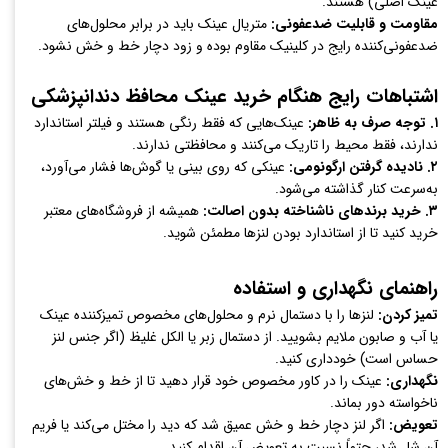
عینک اصلی) هستند.
مقاومت و قابلیت ضدعفونی:
متریال عینک باید در برابر محلول‌های
ضدعفونی‌کننده رایج در کلینیک مقاوم بوده و زود دچار خط و خش نشود.
اشتباهات رایج هنگام خرید عینک محافظ دندانپزشکی
۱. توجه صرف به ظاهر:
عینک‌هایی که فقط رنگی هستند و فیلتر استاندارد
ندارند، فقط محیط را تاریک می‌کنند و محافظتی ندارند.
۲. نادیده گرفتن ارگونومی:
عینکی که روی بینی یا گوش‌ها فشار می‌آورد،
به‌سرعت کنار گذاشته می‌شود.
۳. خرید برندهای ناشناخته بدون اصالت:
همیشه از فروشگاه‌های معتبر
خرید کنید تا از استاندارد بودن لنزها مطمئن شوید.
راهنمای نگهداری و استفاده
تمیز کردن:
لنزها را با دستمال نرم و محلول‌های مخصوص تمیزکننده عینک
یا آب و صابون ملایم بشویید. از دستمال زبر یا الکل غلیظ (اگر جنس لنز
حساس است) خودداری کنید.
نگهداری:
عینک را در کاور مخصوص خود قرار دهید تا از خط و خش‌های
ناخواسته دور بماند.
تعویض:
اگر لنز دچار خط و خش عمیق شد که دید را مختل می‌کند یا فریم
آن شل شد، حتماً نسبت به تعویض آن اقدام کنید.