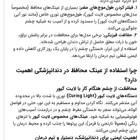
دو کاربرد کلیدی دارند:
۱. فیلتر کردن طول‌موج‌های مضر:
بسیاری از عینک‌های محافظ (مخصوصاً
مدل‌های مخصوص لایت کیور)، طول‌موج‌های نوری خاص (مانند نور آبی
دستگاه‌های لایت کیور) را مسدود کرده و از آسیب به شبکیه چشم
جلوگیری می‌کنند.
۲. حفاظت فیزیکی:
برخی مدل‌ها برای محافظت در برابر پاشش بزاق،
خون یا ذرات معلق حاصل از تراش دندان طراحی شده‌اند.
استفاده از این ابزار، خستگی چشم را در پایان یک روز کاری کاهش داده و
ایمنی شغلی تیم درمان را ارتقا می‌دهد.
چرا استفاده از عینک محافظ در دندانپزشکی اهمیت
دارد؟
محافظت از چشم هنگام کار با لایت کیور
دستگاه‌های لایت کیور (Curing Light)
نوری با شدت بالا در محدوده
آبی منتشر می‌کنند. نگاه کردن مداوم و مستقیم به این نور، حتی در فواصل
کوتاه، می‌تواند منجر به خستگی مفرط چشم و در درازمدت آسیب‌های
فوتوشیمیایی به شبکیه شود.
عینک‌های مخصوص لایت کیور
با لنزهای
رنگی (معمولاً نارنجی یا قرمز)، این پرتوها را جذب کرده و محیط درمان را
برای چشم ایمن می‌کنند.
اهمیت ایمنی برای دندانپزشک، دستیار و تیم درمان