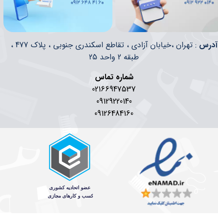
​​آدرس
: تهران ،خیابان آزادی ، تقاطع اسکندری جنوبی ، پلاک 477 ،
طبقه 2 واحد 25
شماره تماس
02166947537
09129220140
09126484160