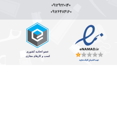
09129220140
09126484160