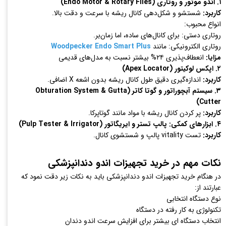
۱. اندو موتور و روتاری (Endo Motor & Rotary Files)
کاربرد:
شستشو و شکل‌دهی کانال ریشه با سرعت و دقت بالا.
انواع محبوب:
روتاری دستی: برای کانال‌های ساده، اما زمان‌بر.
روتاری الکترونیکی: مانند
Woodpecker Endo Smart Plus
مزایا:
انعطاف‌پذیری ۲۴% بیشتر نسبت به مدل‌های قدیمی
۲. اپکس لوکیتور (Apex Locator)
کاربرد:
اندازه‌گیری دقیق طول کانال ریشه بدون اشعه X اضافی.
۳. سیستم آبچوراتور و گوتا کاتر (Obturation System & Gutta
Cutter)
کاربرد:
پر کردن کانال ریشه با مواد مانند گوتاپرکا.
۴. ابزارهای کمکی: پالپ تستر و ایریگاتور (Pulp Tester & Irrigator)
کاربرد:
تست vitality پالپ و شستشوی کانال.
نکات مهم در خرید تجهیزات اندو دندانپزشکی
در هنگام خرید تجهیزات اندو دندانپزشکی باید به نکات زیر دقت نمود که
عبارتند از:
نوع دستگاه انتخابی
تکنولوژی به کار رفته در دستگاه
انتخاب دستگاه ای بیشتر برای افزایش سرعت اندو دندان