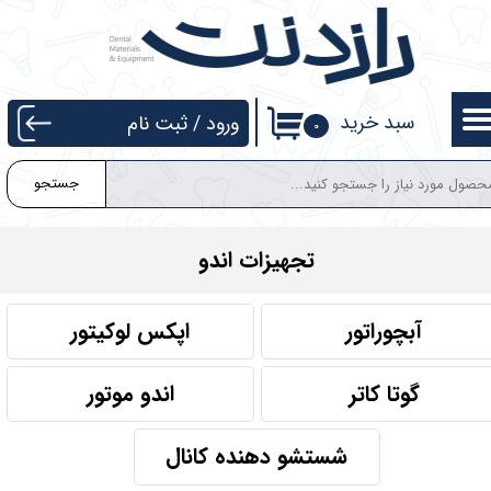
حساب کاربری من
تغییر گذر واژه
سبد خرید
ورود
/
ثبت نام
۰
سفارشات
جستجو
خروج از حساب کاربری
تجهیزات اندو
آبچوراتور
اپکس لوکیتور
گوتا کاتر
اندو موتور
شستشو دهنده کانال