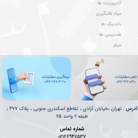
کامپوزیت ها
مواد قالبگیری
باندینگ ها
هندپیس ها
سیلر
​​آدرس
: تهران ،خیابان آزادی ، تقاطع اسکندری جنوبی ، پلاک 477 ،
طبقه 2 واحد 25
شماره تماس
02166947537