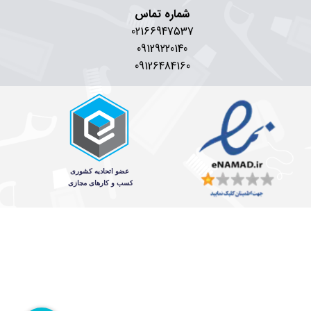
شماره تماس
02166947537
09129220140
09126484160