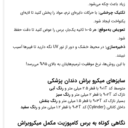
زیاد باعث چکه می‌شود.
تکنیک چرخشی:
با حرکات دایره‌ای نرم، مواد را پخش کنید تا لایه‌ای
یکنواخت ایجاد شود.
تعویض به‌موقع:
هر ۵-۱۰ ثانیه یک‌بار، برس را عوض کنید تا دقت حفظ
شود.
ذخیره‌سازی:
در محیط خشک و دور از نور UV نگه دارید تا فیبرها آسیب
نبینند.
با این روش‌ها، نرخ موفقیت ترمیم‌هایتان به بالای ۹۵% می‌رسد!
سایزهای میکرو براش دندان پزشکی
متوسط کد 901T با قطر 2.5 میلی متر و
رنگ آبی
نازک کد 902T با قطر 2 میلی متر و
رنگ سبز
بسیار نازک کد 903T با قطر 1.5 میلی متر و
رنگ بنفش
داخل کانالی (Cylinder) کد 904T با قطر 1.2 میلی متر و
رنگ سفید
نگاهی کوتاه به برس کامپوزیت مکمل میکروبراش