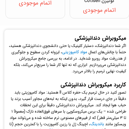
کوتیزن Cotisen
اتمام موجودی
اتمام موجودی
میکروبراش دندانپزشکی
اگر شما دندانپزشک، دستیار کلینیک یا حتی دانشجوی دندانپزشکی هستید،
حتماً با چالش‌های اعمال
مواد کامپوزیتی
، ایزوله کردن سطوح و جلوگیری
از هدررفت مواد روبرو شده‌اید. در ادامه، به بررسی جامع میکروبراش
دندانپزشکی می‌پردازیم ابزاری که نه تنها کار شما را سریع‌تر می‌کند، بلکه
کیفیت نهایی ترمیم را بالاتر می‌برد.
کاربرد میکروبراش دندانپزشکی
تصور کنید در حال ترمیم یک حفره کلاس II هستید: مواد کامپوزیتی باید
دقیقاً در جای درست قرار گیرد، بدون اینکه به لبه‌های مجاور آسیب بزند یا
حباب هوا ایجاد کند. میکروبراش دندانپزشکی دقیقاً برای این لحظات
طراحی شده – یک برس میکروسکوپی با سرهای فوق‌العاده نازک (معمولاً ۱
تا ۳ میلی‌متر قطر) که از فیبرهای مصنوعی نرم ساخته شده و می‌تواند مواد
ویسکوز مانند
باندینگ
، اچینگ ژل یا رزین کامپوزیت را با کمترین حجم (تا