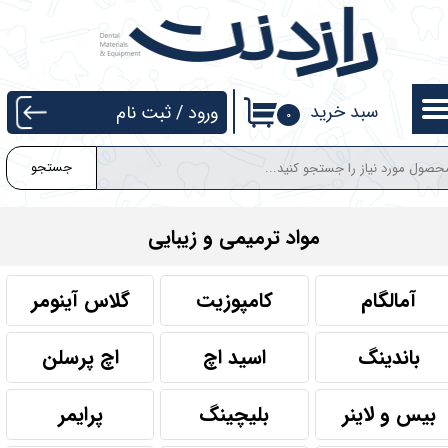
حساب کاربری من
تغییر گذر واژه
سبد خرید
ورود
/
ثبت نام
۰
سفارشات
جستجو
خروج از حساب کاربری
مواد ترمیمی و زیبایی
آمالگام
کامپوزیت
گلاس آینومر
باندینگ
اسید اچ
اچ پرسلن
بیس و لاینر
بلیچینگ
پرایمر