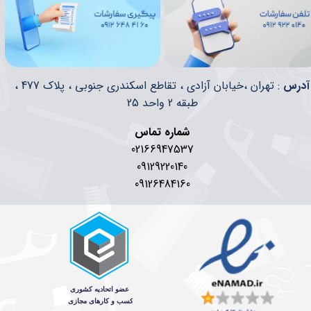
​​آدرس
: تهران ،خیابان آزادی ، تقاطع اسکندری جنوبی ، پلاک 477 ،
طبقه 2 واحد 25
شماره تماس
02166947537
09129220140
09126484160