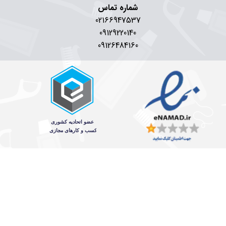
شماره تماس
02166947537
09129220140
09126484160