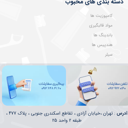
دسته بندی های محبوب
کامپوزیت ها
مواد قالبگیری
باندینگ ها
هندپیس ها
سیلر
​​آدرس
: تهران ،خیابان آزادی ، تقاطع اسکندری جنوبی ، پلاک 477 ،
طبقه 2 واحد 25