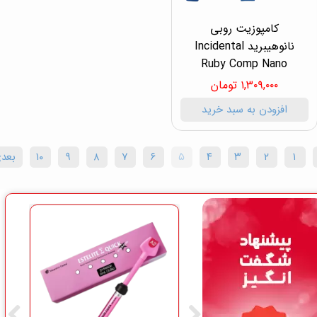
کامپوزیت روبی
نانوهیبرید Incidental
Ruby Comp Nano
۱,۳۰۹,۰۰۰ تومان
افزودن به سبد خرید
۱
۲
۳
۴
۵
۶
۷
۸
۹
۱۰
بعد