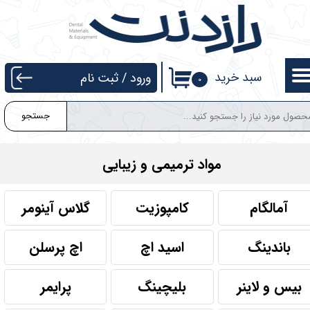
حساب کاربری من
تغییر گذر واژه
سبد خرید
ورود
/
ثبت نام
۰
سفارشات
جستجو
خروج از حساب کاربری
مواد ترمیمی و زیبایی
آمالگام
کامپوزیت
گلاس آینومر
باندینگ
اسید اچ
اچ پرسلن
بیس و لاینر
بلیچینگ
پرایمر