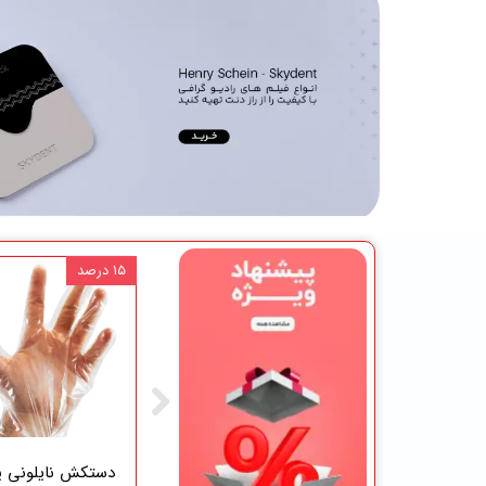
۱۰ درصد
۱۵ درصد
آمالگام سینالوکس 50 عددی Cinalux
رول پنبه کاوه بزرگسال 420 عددی Kaveh