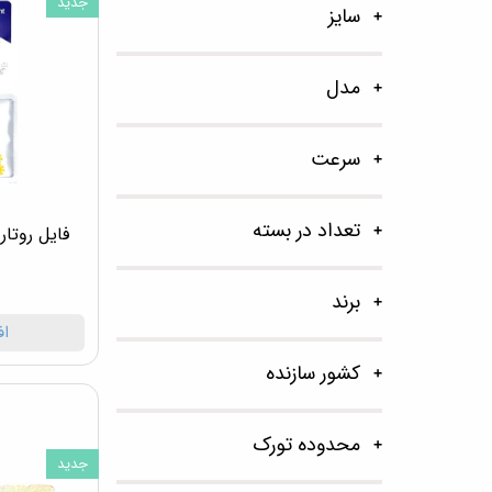
جدید
سایز
مدل
سرعت
تعداد در بسته
برند
اف
کشور سازنده
محدوده تورک
جدید