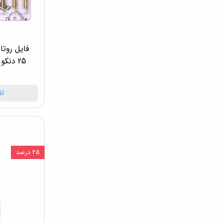
25 دنکو Denco Pro-Flexi Files
اف
۲۵ درصد