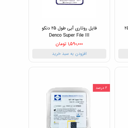
ری پث فایل 2% طول 25
فایل روتاری آبی طول 25 دنکو
Denco Super File III
۱,۵۹۰,۰۰۰ تومان
افزودن به سبد خرید
۲ درصد