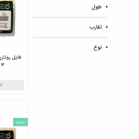
طول
تقارب
نوع
3 - M3 L Blue 2017
اف
جدید