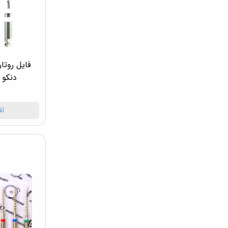
فایل روتا
دنکو Denco D-Files NiTi
اف