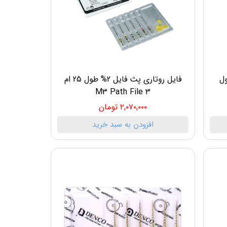
ارب 6% طول
فایل روتاری پث فایل 2% طول 25 ام
3 M3 Path File
۲,۰۷۰,۰۰۰ تومان
افزودن به سبد خرید