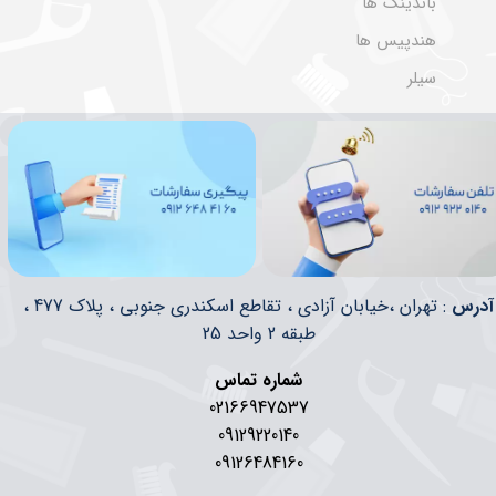
باندینگ ها
هندپیس ها
سیلر
​​آدرس
: تهران ،خیابان آزادی ، تقاطع اسکندری جنوبی ، پلاک 477 ،
طبقه 2 واحد 25
شماره تماس
02166947537
09129220140
09126484160