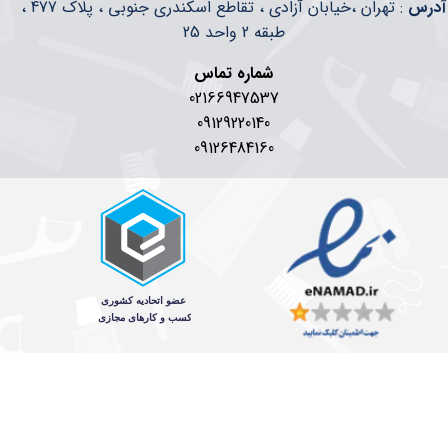
​​آدرس
: تهران ،خیابان آزادی ، تقاطع اسکندری جنوبی ، پلاک 477 ،
طبقه 2 واحد 25
شماره تماس
02166947537
09129220140
09126484160