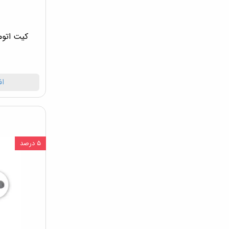
اف
۵ درصد