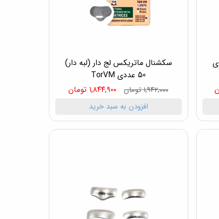
 30 عددی
سکشنال ماتریکس لج دار (لبه دار)
50 عددی TorVM
۱,۸۴۴,۹۰۰ تومان
۱,۹۴۲,۰۰۰ تومان
افزودن به سبد خرید