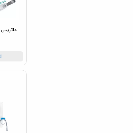
ماتریس بن
اف