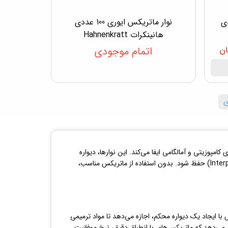
100 عددی
نوار ماتریکس ایوری 100 عددی
هانینکرات Hahnenkratt
اتمام موجودی
ی
پوزیتی و آمالگامی ایفا می‌کند. این نوارها، دیواره
موقتی را برای دندان‌های آماده‌شده ایجاد می‌کنند تا مواد ترمیمی بتوانند به درستی شکل‌گیری کنند و فاصله بین دندان‌ها (Interproximal Contacts) حفظ شود. بدون استفاده از ماتریکس مناسب،
 هستند. نوار ماتریکس با ایجاد یک دیواره محکم، اجازه می‌دهد تا مواد ترمیمی
ارهای فشرده‌سازی مقاومت کنند. تحقیقات اخیر در Dental Materials ۲۰۲۲ نشان می‌دهد که ماتریکس‌های با انطباق دقیق، نرخ موفقیت