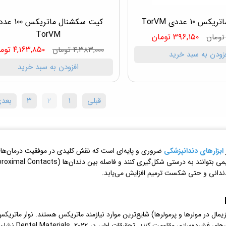
10 عددی TorVM
کیت سکشنال ماتریکس 
TorVM
۳۹۶,۱۵۰ تومان
۴,۱۶۳,۸۵۰ تومان
۴,۳۸۳,۰۰۰ تومان
زودن به سبد خرید
افزودن به سبد خرید
قبلی
۱
۲
۳
بعد
ابزارهای دندانپزشکی
ضروری و پایه‌ای است که نقش کلیدی در موفقیت درمان‌های کام
بندی بلک (G.V. Black)، ترمیم‌های کلاس II (پروگزیمال در مولرها و پرمولرها) شایع‌ترین موارد نیازمند ماتریکس
) در برابر فش