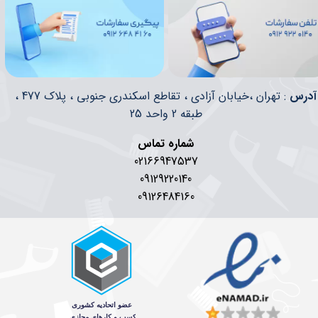
​​آدرس
: تهران ،خیابان آزادی ، تقاطع اسکندری جنوبی ، پلاک 477 ،
طبقه 2 واحد 25
شماره تماس
02166947537
09129220140
09126484160