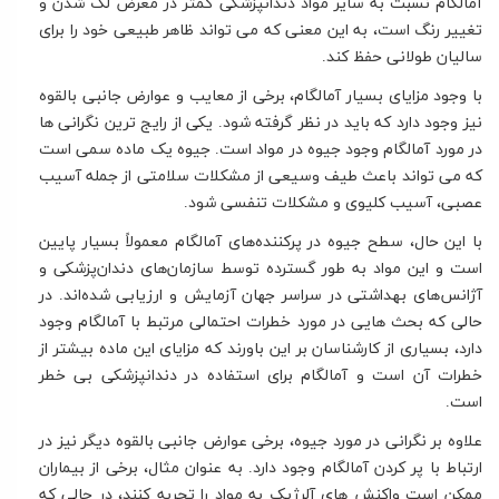
آمالگام نسبت به سایر مواد دندانپزشکی کمتر در معرض لک شدن و
تغییر رنگ است، به این معنی که می تواند ظاهر طبیعی خود را برای
سالیان طولانی حفظ کند.
با وجود مزایای بسیار آمالگام، برخی از معایب و عوارض جانبی بالقوه
نیز وجود دارد که باید در نظر گرفته شود. یکی از رایج ترین نگرانی ها
در مورد آمالگام وجود جیوه در مواد است. جیوه یک ماده سمی است
که می تواند باعث طیف وسیعی از مشکلات سلامتی از جمله آسیب
عصبی، آسیب کلیوی و مشکلات تنفسی شود.
با این حال، سطح جیوه در پرکننده‌های آمالگام معمولاً بسیار پایین
است و این مواد به طور گسترده توسط سازمان‌های دندان‌پزشکی و
آژانس‌های بهداشتی در سراسر جهان آزمایش و ارزیابی شده‌اند. در
حالی که بحث هایی در مورد خطرات احتمالی مرتبط با آمالگام وجود
دارد، بسیاری از کارشناسان بر این باورند که مزایای این ماده بیشتر از
خطرات آن است و آمالگام برای استفاده در دندانپزشکی بی خطر
است.
علاوه بر نگرانی در مورد جیوه، برخی عوارض جانبی بالقوه دیگر نیز در
ارتباط با پر کردن آمالگام وجود دارد. به عنوان مثال، برخی از بیماران
ممکن است واکنش های آلرژیک به مواد را تجربه کنند، در حالی که