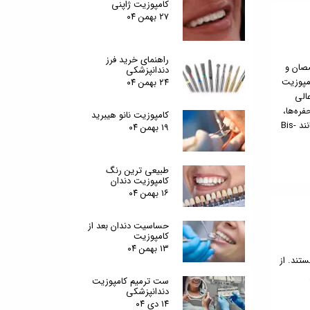
کامپوزیت ژاپنی
۲۷ بهمن ۰۴
راهنمای خرید فرز
صصان و
دندانپزشکی
و (Flowable Composite) است. کامپوزیت
۲۴ بهمن ۰۴
الی
ینینگ حفره‌ها،
کامپوزیت نانو هیبرید
و تعمیرات جزئی ترمیم‌های قبلی ایده‌آل می‌باشد. این ماده از ترکیب مونومرهای رزینی مانند Bis-
۱۹ بهمن ۰۴
طبیعی ترین رنگ
کامپوزیت دندان
۱۶ بهمن ۰۴
حساسیت دندان بعد از
کامپوزیت
۱۳ بهمن ۰۴
تند. از
ست ترمیم کامپوزیت
دندانپزشکی
۱۴ دی ۰۴