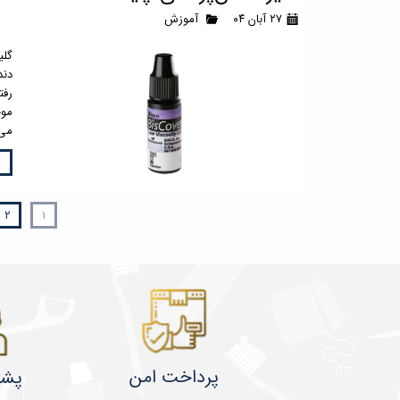
۲۷ آبان ۰۴
آموزش
گلی
دند
رفت
موج
می‌
۲
۱
پرداخت امن
پشت