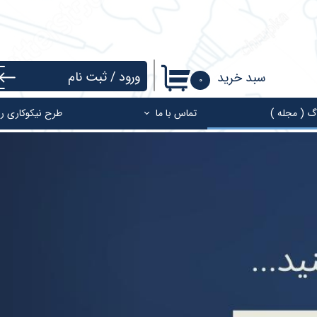
ورود
/
ثبت نام
سبد خرید
۰
حساب کاربری من
گ ( مجله )
تماس با ما
طرح نیکوکاری ر
تغییر گذر واژه
سفارشات
خروج از حساب کاربری