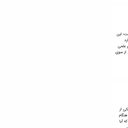
ت؛ این
رد.
ر علمی
 از سوی
کی از
هنگام
ه آیا
،