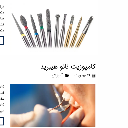
فرز
دند
سال
تدو
دند
کامپوزیت نانو هیبرید
۱۹ بهمن ۰۴
آموزش
کام
است
مان
کام
عین