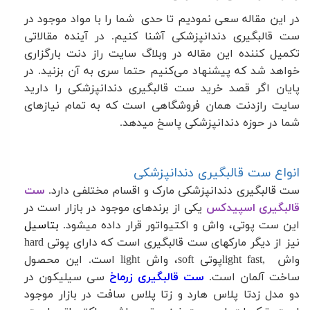
در این مقاله سعی نمودیم تا حدی شما را با مواد موجود در
ست قالبگیری دندانپزشکی آشنا کنیم. در آینده مقالاتی
تکمیل کننده این مقاله در وبلاگ سایت راز دنت بارگزاری
خواهد شد که پیشنهاد می‌کنیم حتما سری به آن بزنید. در
پایان اگر قصد خرید ست قالبگیری دندانپزشکی را دارید
سایت رازدنت همان فروشگاهی است که به تمام نیازهای
شما در حوزه دندانپزشکی پاسخ میدهد
.
انواع ست قالبگیری دندانپزشکی
ست قالبگیری دندانپزشکی مارک و اقسام مختلفی دارد.
ست
قالبگیری اسپیدکس
یکی از برندهای موجود در بازار است در
این ست پوتی، واش و اکتیواتور قرار داده می­شود.
بتاسیل
نیز از دیگر مارک­های ست قالبگیری است که دارای پوتی
hard
واش
light fast,
پوتی
soft
،
واش
light
است. این محصول
ساخت آلمان است.
ست قالبگیری زرماخ
سی سیلیکون در
دو مدل زدتا پلاس هارد و زتا پلاس سافت در بازار موجود