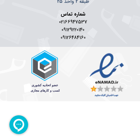
طبقه 2 واحد 25
شماره تماس
02166947537
09129220140
09126484160