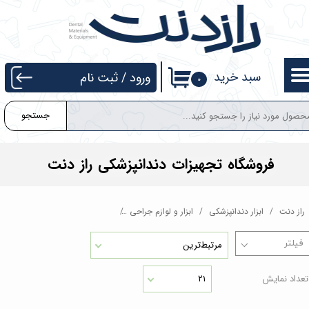
حساب کاربری من
تغییر گذر واژه
سبد خرید
ورود
/
ثبت نام
۰
سفارشات
جستجو
خروج از حساب کاربری
فروشگاه تجهیزات دندانپزشکی راز دنت
راز دنت
ابزار دندانپزشکی
ابزار و لوازم جراحی
قیچی ، سوزن گیر ، شان گیر
قی
مرتبط‌ترین
تعداد نمایش
۲۱