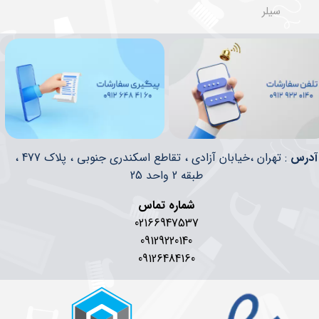
سیلر
​​آدرس
: تهران ،خیابان آزادی ، تقاطع اسکندری جنوبی ، پلاک 477 ،
طبقه 2 واحد 25
شماره تماس
02166947537
09129220140
09126484160