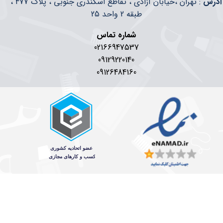
​​آدرس
: تهران ،خیابان آزادی ، تقاطع اسکندری جنوبی ، پلاک 477 ،
طبقه 2 واحد 25
شماره تماس
02166947537
09129220140
09126484160