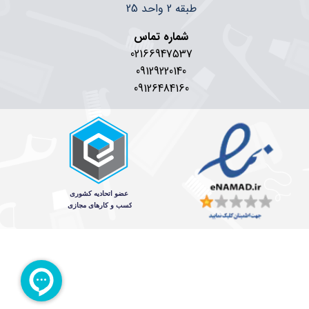
طبقه 2 واحد 25
شماره تماس
02166947537
09129220140
09126484160