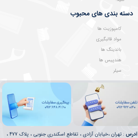
دسته بندی های محبوب
کامپوزیت ها
مواد قالبگیری
باندینگ ها
هندپیس ها
سیلر
​​آدرس
: تهران ،خیابان آزادی ، تقاطع اسکندری جنوبی ، پلاک 477 ،