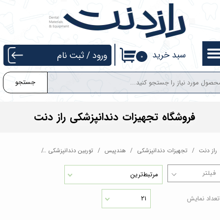
حساب کاربری من
تغییر گذر واژه
سبد خرید
ورود
/
ثبت نام
۰
سفارشات
جستجو
خروج از حساب کاربری
فروشگاه تجهیزات دندانپزشکی راز دنت
راز دنت
تجهیزات دندانپزشکی
هندپیس
توربین دندانپزشکی
توربین فایبراپتی
مرتبط‌ترین
تعداد نمایش
۲۱