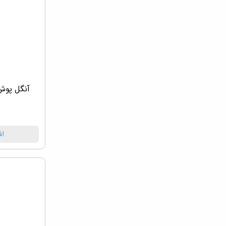
آنگل پوش
اف