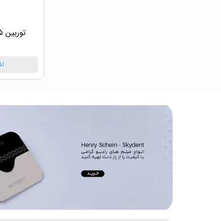
توربین 45 درجه گلدنت Goldent
اف