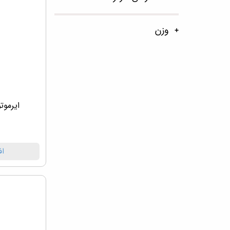
وزن
ایرموت
اف