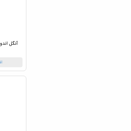
آنگل اندولیفت 10:1 گ
۰
اف