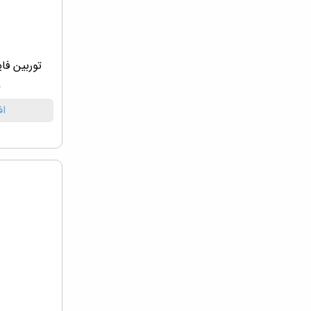
توربین فایبر
۰
اف