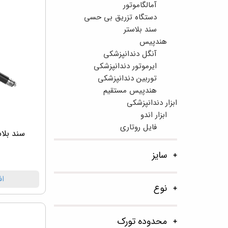
آمالگاموتور
دستگاه تزریق بی حسی
سند بلاستر
هندپیس
آنگل دندانپزشکی
ایرموتور دندانپزشکی
توربین دندانپزشکی
هندپیس مستقیم
ابزار دندانپزشکی
ابزار اندو
فایل روتاری
سند بلا
سایز
۰
اف
نوع
محدوده تورک