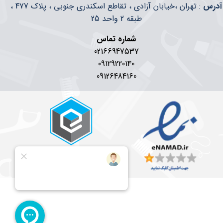
​​آدرس
: تهران ،خیابان آزادی ، تقاطع اسکندری جنوبی ، پلاک 477 ،
طبقه 2 واحد 25
شماره تماس
02166947537
09129220140
09126484160