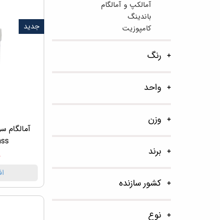
آمالکپ و آمالگام
باندینگ
جدید
کامپوزیت
رنگ
واحد
وزن
ass
برند
۰
اف
کشور سازنده
نوع