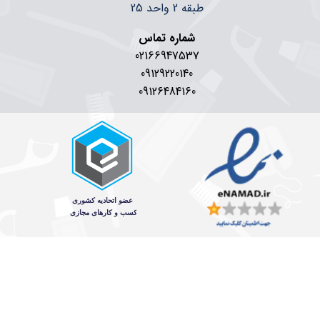
طبقه 2 واحد 25
شماره تماس
02166947537
09129220140
09126484160