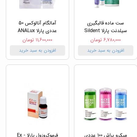
ست ماده قالبگیری
آمالگام آنالوکس 50
سیلدنت پارلا Sildent
عددی پارلا ANALux
۶,۷۸۰,۰۰۰ تومان
۱۱,۶۰۰,۰۰۰ تومان
افزودن به سبد خرید
افزودن به سبد خرید
میکرو براش 100 عددی
فرموکروزول پارلا - Ex