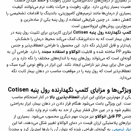
ر بسیاری از درمان‌های دندانپزشکی، کنترل رطوبت و حفظ میدان خشک
همیت بسیار زیادی دارد. بزاق، رطوبت و حرکت بافت نرم می‌توانند کیفیت
سیاری از درمان‌ها مانند ترمیم‌های کامپوزیتی، باندینگ یا اقدامات تشخیصی را
اهش دهند. در چنین شرایطی استفاده از رول پنبه یکی از ساده‌ترین و
ریع‌ترین روش‌های ایزولاسیون است.
لمپ نگهدارنده رول پنبه Cotisen
ابزاری کاربردی برای تثبیت رول پنبه در
هان بیمار است که به دندانپزشک کمک می‌کند محیط درمان را خشک‌تر،
ایدارتر و قابل کنترل‌تر نگه دارد. این محصول با طراحی انعطاف‌پذیر و جنس
اوم PP ساخته شده و قابلیت
اتوکلاو و استفاده مجدد
را دارد. طراحی آن به
ونه‌ای است که می‌تواند رول‌های پنبه با اندازه‌های مختلف را نگه دارد و در
ین حال برای بیمار نیز ناراحتی ایجاد نکند. این ابزار در واقع نوعی گیره سبک و
نعطاف‌پذیر است که رول پنبه را در موقعیت مناسب در دهان بیمار ثابت نگه
ی‌دارد.
یژگی‌ها و مزایای کلمپ نگهدارنده رول پنبه Cotisen
کی از مهم‌ترین مزایای این ابزار،
انعطاف‌پذیری بالا
در کنار استحکام مناسب
ست. این ویژگی باعث می‌شود هنگام قرار دادن در دهان بیمار، ابزار به‌راحتی
نظیم شود و در عین حال فشار بیش از حد به بافت نرم وارد نکند.
نس
PP قابل اتوکلاو
نیز مزیت مهم دیگری محسوب می‌شود. بسیاری از
بزارهای پلاستیکی ارزان قیمت در دمای اتوکلاو تغییر شکل می‌دهند، اما این
بزار ترمیمی
به گونه‌ای طراحی شده که بتوان آن را بارها استریل کرد و مجدداً