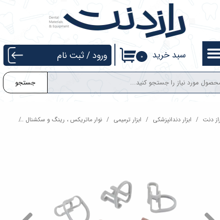
حساب کاربری من
تغییر گذر واژه
سبد خرید
ورود
/
ثبت نام
۰
سفارشات
جستجو
خروج از حساب کاربری
از دنت
ابزار دندانپزشکی
ابزار ترمیمی
نوار ماتریکس ، رینگ و سکشنال
کلمپ نگه