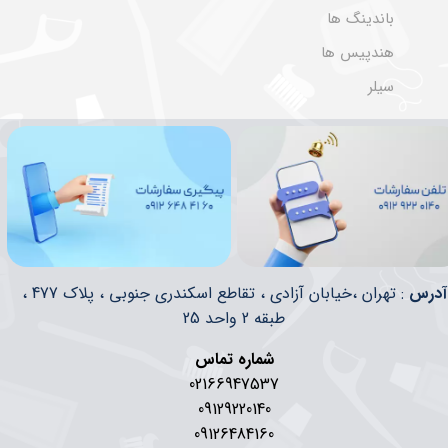
باندینگ ها
هندپیس ها
سیلر
​​آدرس
: تهران ،خیابان آزادی ، تقاطع اسکندری جنوبی ، پلاک 477 ،
طبقه 2 واحد 25
شماره تماس
02166947537
09129220140
09126484160