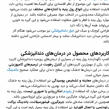
ستفاده نمود. این موضوع از نظر اقتصادی برای کلینیک‌ها اهمیت زیادی دارد.
ابلیت استفاده برای
انواع رول پنبه با اندازه‌های مختلف
نیز باعث می‌شود
ندانپزشک محدودیتی در انتخاب مواد مصرفی نداشته باشد. در بسیاری از
وارد رول پنبه با قطر یا طول متفاوت استفاده می‌شود و این گیره به خوبی
ی‌تواند همه آن‌ها را نگه دارد.
راحی کوچک و سبک این
ابزار دندانپزشکی
نیز موجب می‌شود هنگام کار
زاحم میدان دید دندانپزشک نباشد و بیمار احساس ناراحتی کمتری داشته
اشد.
اربردهای محصول در درمان‌های دندانپزشکی
لمپ نگهدارنده رول پنبه در بسیاری از درمان‌های روزمره دندانپزشکی کاربرد
ارد. یکی از مهم‌ترین کاربردهای آن
کنترل رطوبت در ترمیم‌های کامپوزیتی
ست. در این درمان‌ها خشک بودن سطح دندان برای عملکرد صحیح
باندینگ
سیار حیاتی است.
ر درمان‌های
معاینه و تشخیص پوسیدگی
نیز استفاده از رول پنبه به خشک
گه داشتن محیط کمک می‌کند و دید بهتری به دندانپزشک می‌دهد.
ر برخی موارد که استفاده از
رابردم
امکان‌پذیر یا ضروری نیست
، رول پنبه به
مراه این گیره می‌تواند جایگزین ساده و سریع‌تری برای ایزولاسیون باشد.
مچنین در اقدامات ساده‌ای مانند
جرم‌گیری، فیشورسیلانت، باندینگ براکت
رتودنسی یا اعمال فلوراید
نیز استفاده از رول پنبه بسیار رایج است و این گیره