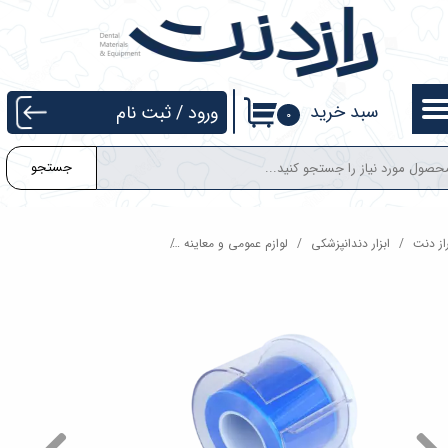
حساب کاربری من
تغییر گذر واژه
سبد خرید
ورود
/
ثبت نام
۰
سفارشات
جستجو
خروج از حساب کاربری
از دنت
ابزار دندانپزشکی
لوازم عمومی و معاینه
استند روکش رولی کوتیزن Cotisen