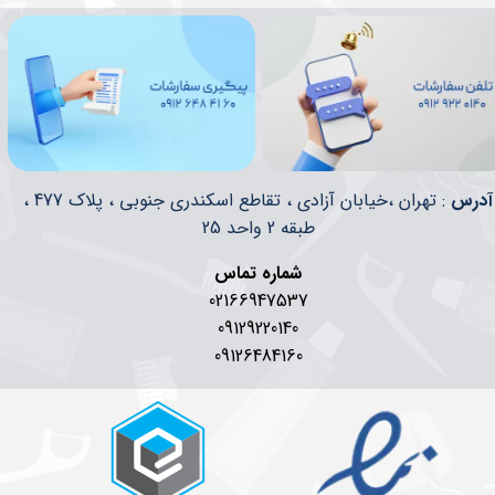
​​آدرس
: تهران ،خیابان آزادی ، تقاطع اسکندری جنوبی ، پلاک 477 ،
طبقه 2 واحد 25
شماره تماس
02166947537
09129220140
09126484160