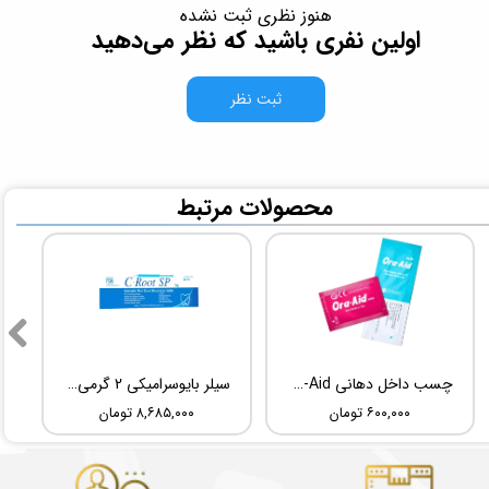
هنوز نظری ثبت نشده
اولین نفری باشید که نظر می‌دهید
ثبت نظر
​محصولات مرتبط
چسب داخل دهانی TBM Ora-Aid
سیلر بایوسرامیکی 2 گرمی Root Dental Medical C-Root SP
۶۰۰,۰۰۰ تومان
۸,۶۸۵,۰۰۰ تومان