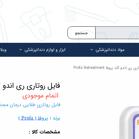
جستجو
مواد دندانپزشکی
ابزار و لوازم دندانپزشکی
وبلا
ی اندو گلد پروفا Profa Retreatment
فایل روتاری ری اندو گلد پروفا ent
فایل روتاری طلایی درمان مجدد پروفا Rotary File
برند :
پروفا ( Profa )
مشخصات کالا :