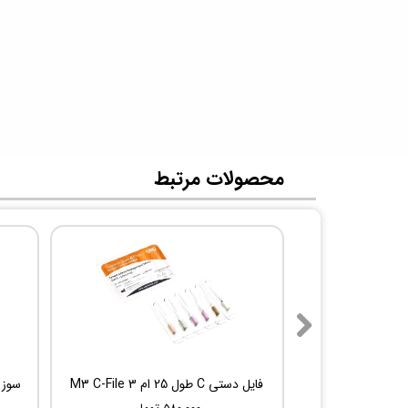
​محصولات مرتبط
فایل دستی C طول 25 ام 3 M3 C-File