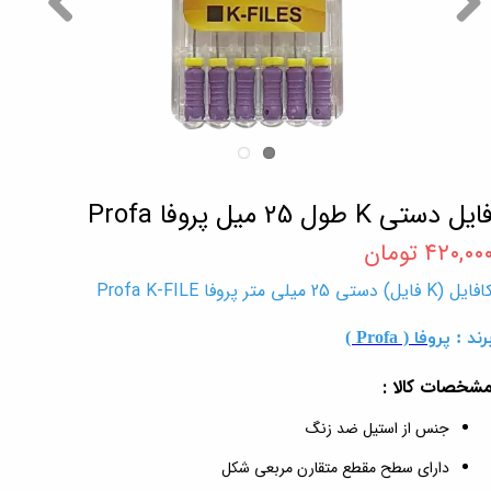
ایل دستی K طول 25 میل پروفا Profa
۴۲۰,۰۰ تومان
فایل (K فایل) دستی 25 میلی متر پروفا Profa K-FILE
رند :
پروفا ( Profa )
شخصات کالا :
جنس از استیل ضد زنگ
دارای سطح مقطع متقارن مربعی شکل