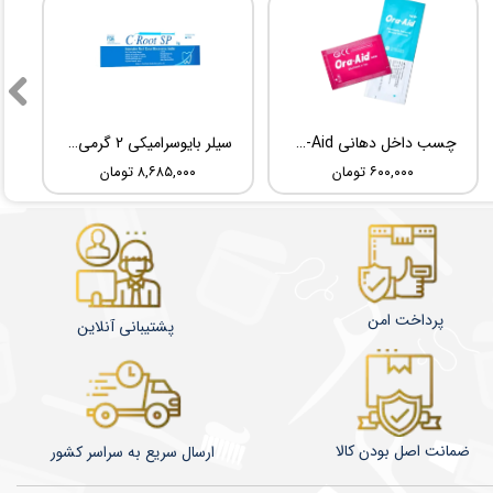
چسب داخل دهانی TBM Ora-Aid
سیلر بایوسرامیکی 2 گرمی Root Dental Medical C-Root SP
۶۰۰,۰۰۰ تومان
۸,۶۸۵,۰۰۰ تومان
پرداخت امن
پشتیبانی آنلاین
ضمانت اصل بودن کالا
​​​​ارسال سریع به سراسر کشور