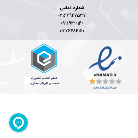
شماره تماس
02166947537
09129220140
09126484160