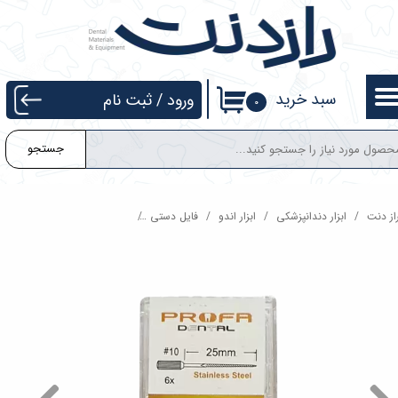
حساب کاربری من
تغییر گذر واژه
سبد خرید
ورود
/
ثبت نام
۰
سفارشات
جستجو
خروج از حساب کاربری
از دنت
ابزار دندانپزشکی
ابزار اندو
فایل دستی
فایل دستی K طول 25 میل پروفا Profa