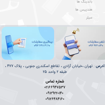
باندینگ ها
هندپیس ها
سیلر
​​آدرس
: تهران ،خیابان آزادی ، تقاطع اسکندری جنوبی ، پلاک 477 ،
طبقه 2 واحد 25
شماره تماس
02166947537
09129220140
09126484160