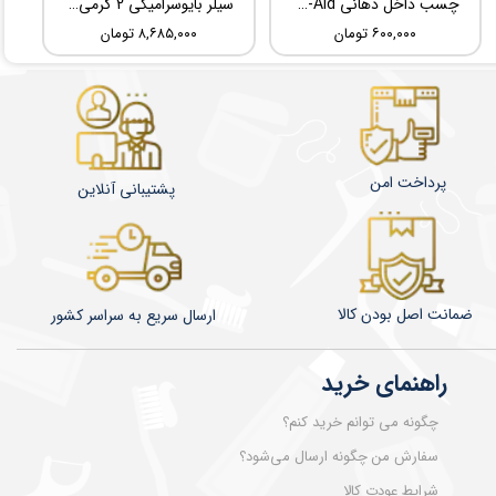
چسب داخل دهانی TBM Ora-Aid
سیلر بایوسرامیکی 2 گرمی Root Dental Medical C-Root SP
۶۰۰,۰۰۰ تومان
۸,۶۸۵,۰۰۰ تومان
پرداخت امن
پشتیبانی آنلاین
ضمانت اصل بودن کالا
​​​​ارسال سریع به سراسر کشور
راهنمای خرید
چگونه می توانم خرید کنم؟
سفارش من چگونه ارسال می‌شود؟
شرایط عودت کالا