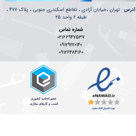
​​آدرس
: تهران ،خیابان آزادی ، تقاطع اسکندری جنوبی ، پلاک 477 ،
طبقه 2 واحد 25
شماره تماس
02166947537
09129220140
09126484160