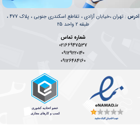
​​آدرس
: تهران ،خیابان آزادی ، تقاطع اسکندری جنوبی ، پلاک 477 ،
طبقه 2 واحد 25
شماره تماس
02166947537
09129220140
09126484160