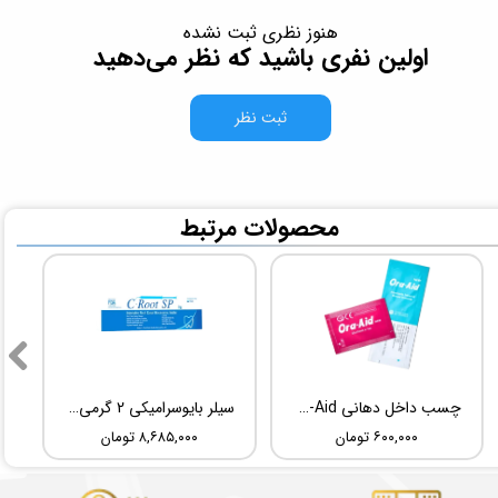
هنوز نظری ثبت نشده
اولین نفری باشید که نظر می‌دهید
ثبت نظر
​محصولات مرتبط
چسب داخل دهانی TBM Ora-Aid
سیلر بایوسرامیکی 2 گرمی Root Dental Medical C-Root SP
۶۰۰,۰۰۰ تومان
۸,۶۸۵,۰۰۰ تومان