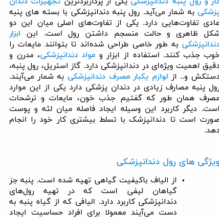
از و رول پنبه دندانپزشکی
یکی از پرکاربردترین
تجهیزات دندان
زشکی
به شمار می‌آید. رول پنبه دندانپزشکی با بسته ­های پنبه
ادی تفاوت‌هایی دارد. یکی از تفاوت‌های اصلی میان این دو
کل ظاهری و حالت منسجم داشتن رول است. این
ابزار
ندانپزشکی
به طور خاصی طراحی شده‌اند تا بتوانند مایعات را
وب جذب کنند. استفاده از ابزار و
مواد دندانپزشکی
، مدرن و
قیق اهمیت ویژه‌ای در دندانپزشکی دارد. گاز استریل، رول پنبه،
ستکش و.. از
لوازم یکبار مصرف دندانپزشکی
به شمار می‌آیند.
ول پنبه مصارف زیادی در دندان پزشکی دارد یکی از این موارد
صرف همان طور که گفتیم جذب خون، مایعات و ترشحات
ست. دیگر کاربرد این وسیله ایجاد فاصله میان لثه و پوست
ورت است تا دندانپزشک با تسلط بیشتری کار خود را انجام
هد
.
یژگی های رول دندانپزشکی
از الیاف باکیفیت گیاهی تهیه شده است. پنبه جز
گیاهان لیفی است که در تهیه رول‌های
دندانپزشکی کاربرد دارد. الیافی که از گیاه پنبه به
دست می‌آیند معمولا برای افراد حساسیت ایجاد