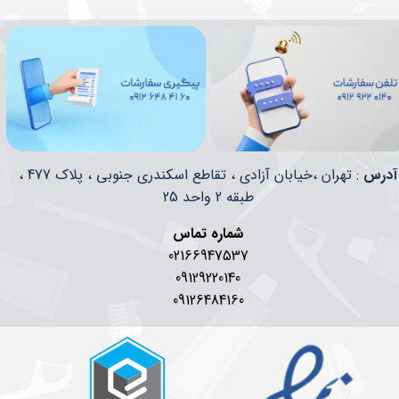
​​آدرس
: تهران ،خیابان آزادی ، تقاطع اسکندری جنوبی ، پلاک 477 ،
طبقه 2 واحد 25
شماره تماس
02166947537
09129220140
09126484160