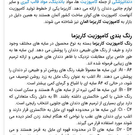
دندانپزشکی
از جمله
کامپوزیت
ها، مواد
باندینگ
،
مواد قالب گیری
و سایر
لوازم جانبی دندان را ارائه می دهد. کاریزما یکی از خطوط تولید کامپوزیت
آنهاست. کامپوزیت های کولزر ساخت کشور آلمان هستند به همین دلیل در
بازار به
کامپوزیت کاریزما المان
نیز شناخته می شوند.
رنگ بندی کامپوزیت کاریزما
رنگ کامپوزیت کاریزما
بسته به نوع محصول در سایه های مختلف وجود
دارد و طیف از رنگ های طبیعی دندان را پوشش می دهد. این سایه ها به
طور خاص برای مطابقت نزدیک با ظاهر دندان های طبیعی و ارائه ترمیم
های زیبایی فرموله شده اند.
A1 - A4: این سایه ها معمولاً طیف رنگ های روشن تر و طبیعی تر دندان را
پوشش می دهند. A1 اغلب به عنوان رنگ مایل به زرد روشن توصیف می
شود، در حالی که A4 سایه ای با اشباع و گرمای کمی بیشتر است.
B1 - B4: این سایه ها کمی تیره تر از سایه های A هستند و ممکن است ته
رنگ خنثی یا کمی خاکستری داشته باشند. B1 به دلیل رنگ متعادلی که
دارد برای بسیاری از ترمیم های دندان های جلویی انتخاب رایجی است.
C1 - C4: این سایه‌ ها در محدوده قهوه ‌ای مایل به خاکستری قرار دارند و
اغلب برای دندان‌ های عقب یا نواحی که هنگام لبخند زدن کمتر دیده می‌
شوند مورد استفاده قرار می گیرند.
D2 - D4: سایه های D در محدوده قهوه ای مایل به قرمز هستند و می