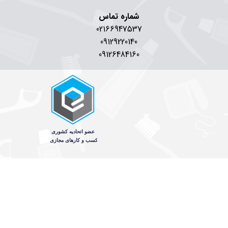
شماره تماس
02166947537
09129220140
09126484160