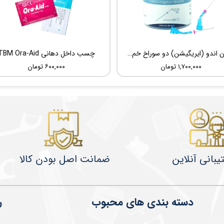
سوزن اندو (ایریگیشن) دو سوراخ خم شونده UDG Sideport
چسب داخل دهانی TBM Ora-Aid
۱,۷۰۰,۰۰۰ تومان
۶۰۰,۰۰۰ تومان
یبانی آنلاین
ضمانت اصل بودن کالا
دسته بندی های محبوب
ر