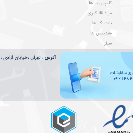
کامپوزیت ها
مواد قالبگیری
باندینگ ها
هندپیس ها
سیلر
​​آدرس
: تهران ،خیابان آزادی ، تقاطع ا