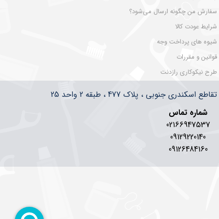
سفارش من چگونه ارسال می‌شود؟
شرایط عودت کالا
شیوه های پرداخت وجه
قوانین و مقررات
طرح نیکوکاری رازدنت
سکندری جنوبی ، پلاک 477 ، طبقه 2 واحد 25
شماره تماس
02166947537
09129220140
09126484160