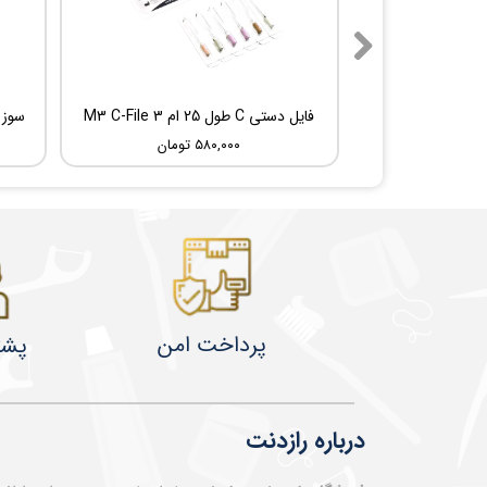
فایل دستی C طول 25 ام 3 M3 C-File
۵۸۰,۰۰۰ تومان
پرداخت امن
پشت
درباره رازدنت