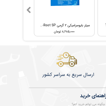
سیلر بایوسرامیکی 2 گرمی Root Dental Medical C-Root SP
۸,۶۸۵,۰۰۰ تومان
​​​​ارسال سریع به سراسر کشور
اهنمای خرید
چگونه می توانم خرید کنم؟