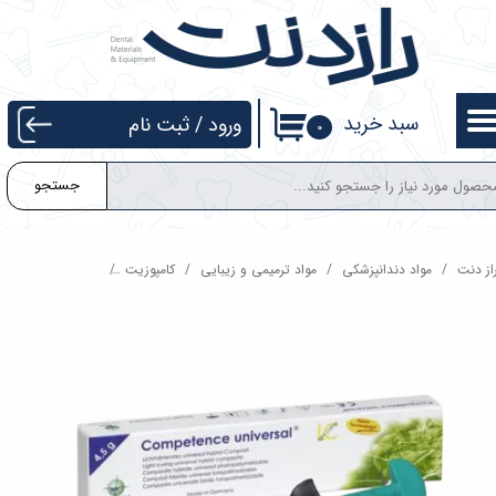
حساب کاربری من
تغییر گذر واژه
سبد خرید
ورود
/
ثبت نام
۰
سفارشات
جستجو
خروج از حساب کاربری
از دنت
مواد دندانپزشکی
مواد ترمیمی و زیبایی
کامپوزیت
کامپوزیت یونیورسال Competence