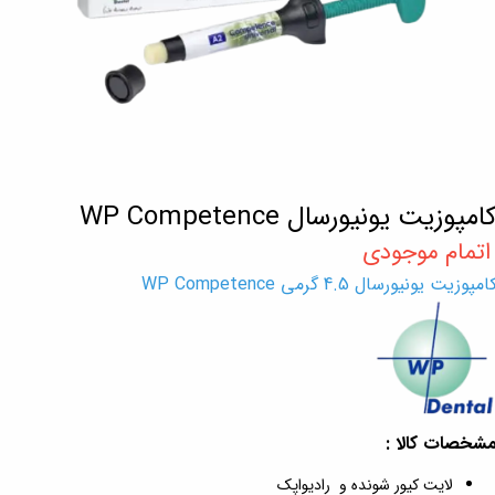
امپوزیت یونیورسال WP Competence
امپوزیت یونیورسال 4.5 گرمی WP Competence
شخصات کالا :
لایت کیور شونده و رادیواپک