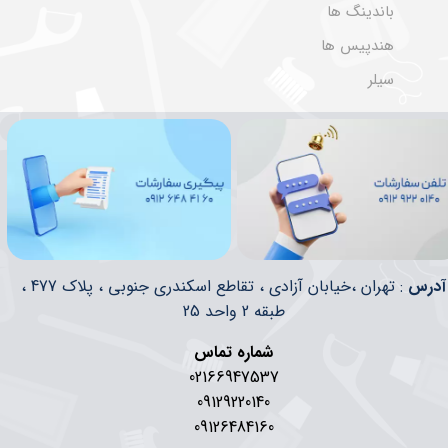
باندینگ ها
هندپیس ها
سیلر
​​آدرس
: تهران ،خیابان آزادی ، تقاطع اسکندری جنوبی ، پلاک 477 ،
طبقه 2 واحد 25
شماره تماس
02166947537
09129220140
09126484160