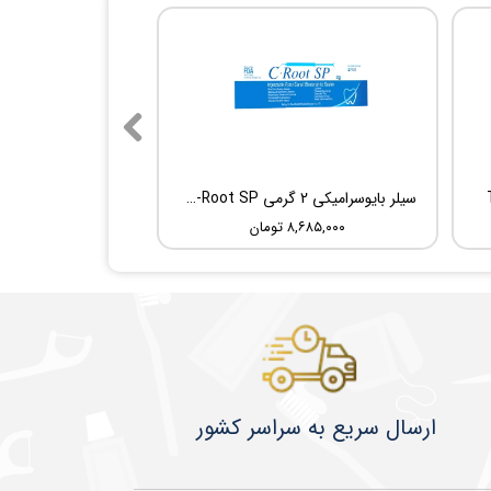
سیلر بایوسرامیکی 2 گرمی Root Dental Medical C-Root SP
۸,۶۸۵,۰۰۰ تومان
​​​​ارسال سریع به سراسر کشور