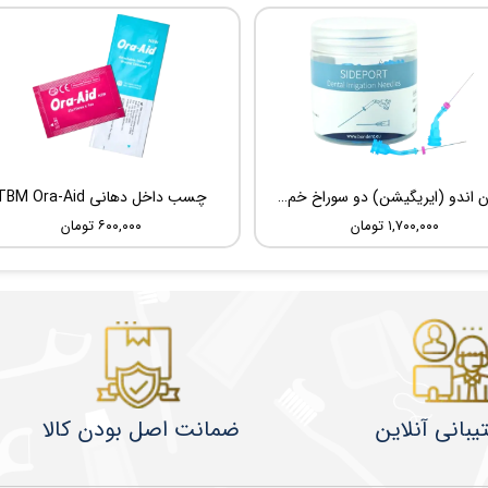
سوزن اندو (ایریگیشن) دو سوراخ خم شونده UDG Sideport
چسب داخل دهانی TBM Ora-Aid
۱,۷۰۰,۰۰۰ تومان
۶۰۰,۰۰۰ تومان
یبانی آنلاین
ضمانت اصل بودن کالا