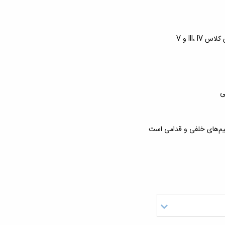
III،  و V
لی
رمیم‌های خلفی و قدامی است