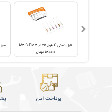
فایل دستی C طول 25 ام 3 M3 C-File
۵۸۰,۰۰۰ تومان
پرداخت امن
پشت