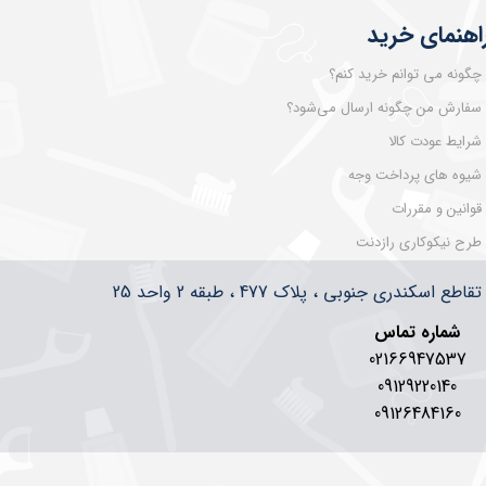
اهنمای خرید
چگونه می توانم خرید کنم؟
سفارش من چگونه ارسال می‌شود؟
شرایط عودت کالا
شیوه های پرداخت وجه
قوانین و مقررات
طرح نیکوکاری رازدنت
سکندری جنوبی ، پلاک 477 ، طبقه 2 واحد 25
شماره تماس
02166947537
09129220140
09126484160