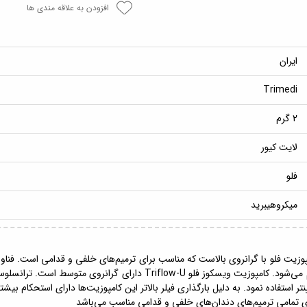
افزودن به علاقه مندی ها
ایران
Trimedi
2 گرم
لایت کیور
فلو
میکروهیبرید
سکوز فلو نانوهیبرید یونیورسال Triflow-U یک کامپوزیت فلو با گرانروی بالاست که مناسب برای ترمیم‌های خل
یونیورسال Triflow-Uباعث بیشینه ثبات رنگ در طول عمر ترمیم می‌شود. کامپ
یینتر استفاده نمود. به دلیل بارگذاری فیلر بالاتر این کامپوزیت‌ها دارای استحکام 