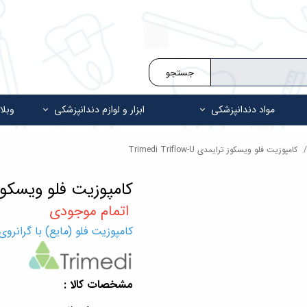
جستجو
مواد دندانپزشکی
ابزار و لوازم دندانپزشکی
وبلا
کامپوزیت فلو ویسکوز ترایمدی Trimedi Triflow-U
کامپوزیت فلو ویسکوز ترایمدی -U
کامپوزیت فلو (مایع) با گرانروی بالا یو
مشخصات کالا :