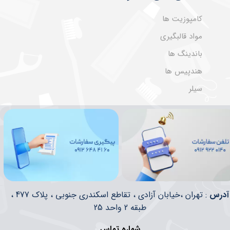
کامپوزیت ها
مواد قالبگیری
باندینگ ها
هندپیس ها
سیلر
​​آدرس
: تهران ،خیابان آزادی ، تقاطع اسکندری جنوبی ، پلاک 477 ،
طبقه 2 واحد 25
شماره تماس