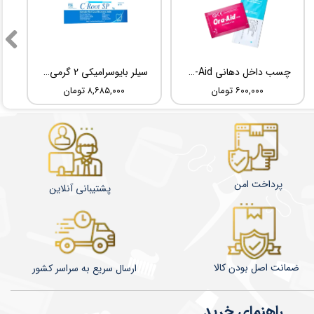
چسب داخل دهانی TBM Ora-Aid
سیلر بایوسرامیکی 2 گرمی Root Dental Medical C-Root SP
۶۰۰,۰۰۰ تومان
۸,۶۸۵,۰۰۰ تومان
پرداخت امن
پشتیبانی آنلاین
ضمانت اصل بودن کالا
​​​​ارسال سریع به سراسر کشور
راهنمای خرید