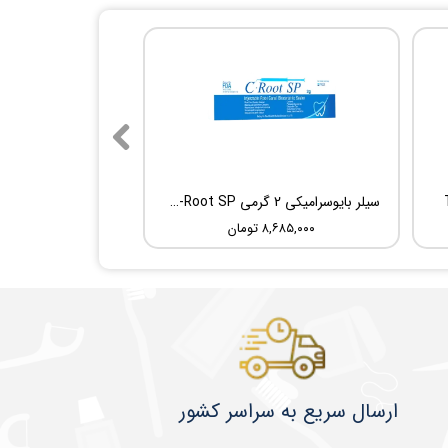
سیلر بایوسرامیکی 2 گرمی Root Dental Medical C-Root SP
۸,۶۸۵,۰۰۰ تومان
​​​​ارسال سریع به سراسر کشور