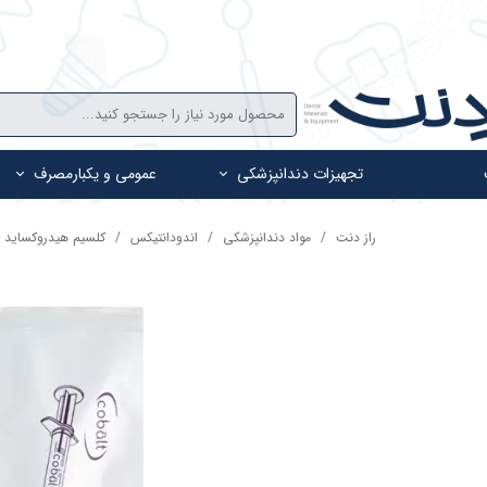
تجهیزات دندانپزشکی
عمومی و یکبارمصرف
راز دنت
مواد دندانپزشکی
اندودانتیکس
کلسیم هیدروکساید