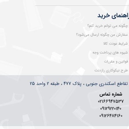
اهنمای خرید
چگونه می توانم خرید کنم؟
سفارش من چگونه ارسال می‌شود؟
شرایط عودت کالا
شیوه های پرداخت وجه
قوانین و مقررات
طرح نیکوکاری رازدنت
سکندری جنوبی ، پلاک 477 ، طبقه 2 واحد 25
شماره تماس
02166947537
09129220140
09126484160