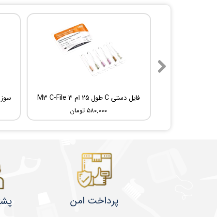
فایل دستی C طول 25 ام 3 M3 C-File
۵۸۰,۰۰۰ تومان
پرداخت امن
پشت