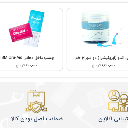
سوزن اندو (ایریگیشن) دو سوراخ خم شونده UDG Sideport
چسب داخل دهانی TBM Ora-Aid
۱,۷۰۰,۰۰۰ تومان
۶۰۰,۰۰۰ تومان
یبانی آنلاین
ضمانت اصل بودن کالا