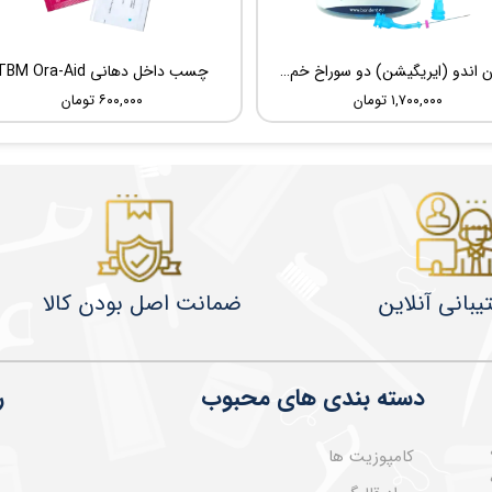
سوزن اندو (ایریگیشن) دو سوراخ خم شونده UDG Sideport
چسب داخل دهانی TBM Ora-Aid
۱,۷۰۰,۰۰۰ تومان
۶۰۰,۰۰۰ تومان
یبانی آنلاین
ضمانت اصل بودن کالا
دسته بندی های محبوب
ر
کامپوزیت ها