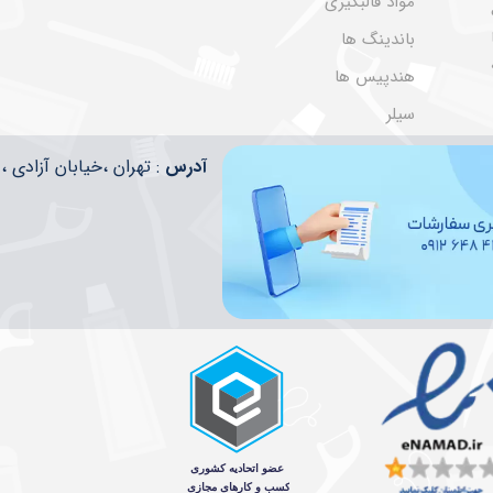
مواد قالبگیری
باندینگ ها
هندپیس ها
سیلر
​​آدرس
: تهران ،خیابان آزادی ، تقاطع ا