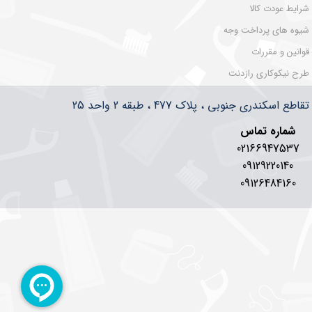
شرایط عودت کالا
شیوه های پرداخت وجه
قوانین و مقررات
طرح نیکوکاری رازدنت
سکندری جنوبی ، پلاک 477 ، طبقه 2 واحد 25
شماره تماس
02166947537
09129220140
09126484160