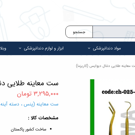
جستجو
مواد دندانپزشکی
ابزار و لوازم دندانپزشکی
وبلا
 معاینه طلایی دنتال دیوایس (کاریزما)
ست معاینه طلایی دنت
۳,۲۹۵,۰۰۰ تومان
ست معاینه (پنس ، دسته آینه ، سوند دو سر) sma
مشخصات کالا :
ساخت کشور پاکستان