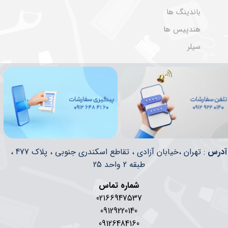
باندینگ ها
هندپیس ها
سیلر
​​آدرس
: تهران ،خیابان آزادی ، تقاطع اسکندری جنوبی ، پلاک 477 ،
طبقه 2 واحد 25
شماره تماس
02166947537
09129220140
09126484160