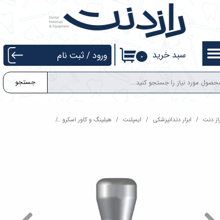
حساب کاربری من
تغییر گذر واژه
سبد خرید
ورود
/
ثبت نام
۰
سفارشات
جستجو
خروج از حساب کاربری
از دنت
ابزار دندانپزشکی
ایمپلنت
هیلینگ و کاور اسکرو
هیلینگ اباتمنت T.Strong