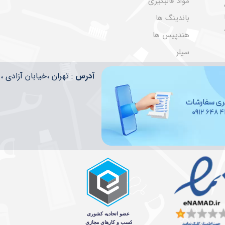
مواد قالبگیری
باندینگ ها
هندپیس ها
سیلر
​​آدرس
: تهران ،خیابان آزادی ، تقاطع ا