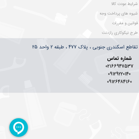
شرایط عودت کالا
شیوه های پرداخت وجه
قوانین و مقررات
طرح نیکوکاری رازدنت
سکندری جنوبی ، پلاک 477 ، طبقه 2 واحد 25
شماره تماس
02166947537
09129220140
09126484160