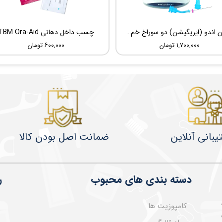
سوزن اندو (ایریگیشن) دو سوراخ خم شونده UDG Sideport
چسب داخل دهانی TBM Ora-Aid
۱,۷۰۰,۰۰۰ تومان
۶۰۰,۰۰۰ تومان
یبانی آنلاین
ضمانت اصل بودن کالا
دسته بندی های محبوب
ر
کامپوزیت ها