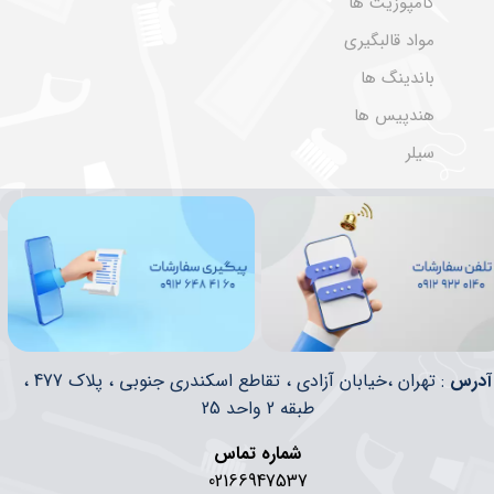
کامپوزیت ها
مواد قالبگیری
باندینگ ها
هندپیس ها
سیلر
​​آدرس
: تهران ،خیابان آزادی ، تقاطع اسکندری جنوبی ، پلاک 477 ،
طبقه 2 واحد 25
شماره تماس
02166947537