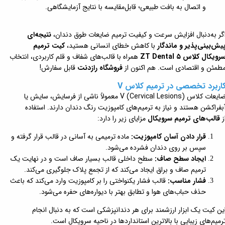
و اتصال به بافت طبیعی؛ قابل‌مقایسه با نتایج آزمایشگاهی.
گر به‌دنبال افزایش سرعت و کیفیت ترمیم ضایعات طوق دندان،
نتیجه‌ای
یش‌بینی‌پذیر و ماندگار
با کاهش خطای انسانی هستید،
کیت ترمیم
رویکال کلاس ۵ ZT Dental
همراه با قالب‌های شفاف و قلم کاربردی، انتخاب
طمئن و اقتصادی است. هم اکنون از
فروشگاه رازدنت
قابل سفارش!
اربرد تخصصی در ترمیم کلاس V
ضایعات کلاس V (Cervical Lesions) معمولاً ناشی از فرسایش، سایش یا
بفراکشن هستند و نیاز به ترمیم‌های کامپوزیت رنگ دندان دارند. استفاده
ز
قالب‌های ترمیم سرویکال
مزایای زیر را دارد:
قرار دادن آسان کامپوزیت:
ماده ترمیمی به آسانی در قالب قرار گرفته و
سپس بر روی دندان فشرده می‌شود.
ایجاد سطح صاف:
سطح داخلی قالب بسیار صاف است و در نهایت یک
ترمیم صاف و براق ایجاد می‌کند که از تجمع پلاک جلوگیری می‌کند.
فشار مناسب:
قالب فشار یکنواختی را بر کامپوزیت وارد می‌کند که باعث
حذف حباب‌های هوا و تطابق بهتر با دیواره‌های حفره می‌شود.
ین کیت یک ابزار ارزشمند برای هر دندانپزشکی است که به دنبال انجام
رمیم‌های زیبایی با بالاترین استانداردها در ناحیه سرویکال است.