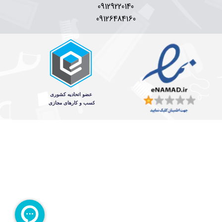
09129220140
09126484160