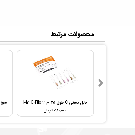
​محصولات مرتبط
فایل دستی C طول 25 ام 3 M3 C-File
۵۸۰,۰۰۰ تومان