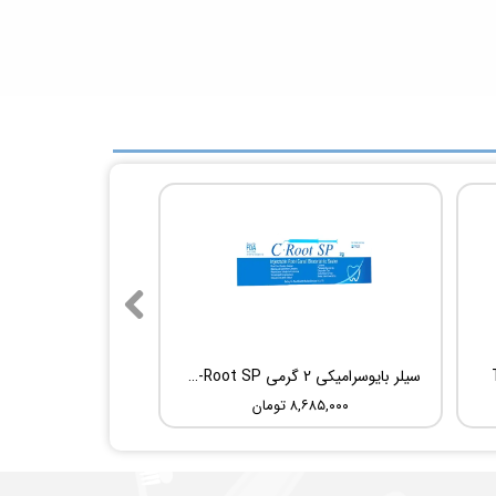
سیلر بایوسرامیکی 2 گرمی Root Dental Medical C-Root SP
۸,۶۸۵,۰۰۰ تومان