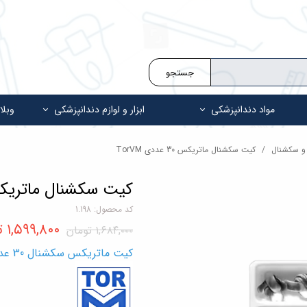
جستجو
مواد دندانپزشکی
ابزار و لوازم دندانپزشکی
وبلا
 و سکشنال
کیت سکشنال ماتریکس 30 عددی TorVM
کیت سکشنال ماتریکس 30 عددی 
کد محصول: 1.198
۱,۵۹۹,۸۰۰ تومان
۱,۶۸۴,۰۰۰ تومان
کیت ماتریکس سکشنال 30 عددی (6 سایز) TorVM Sectional Matrix Kit