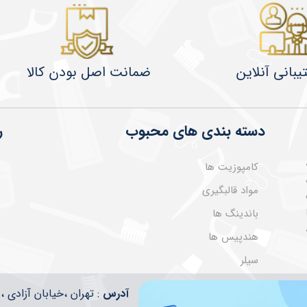
یبانی آنلاین
ضمانت اصل بودن کالا
دسته بندی های محبوب
ر
کامپوزیت ها
مواد قالبگیری
باندینگ ها
هندپیس ها
سیلر
​​آدرس
: تهران ،خیابان آزادی ، تقاطع ا