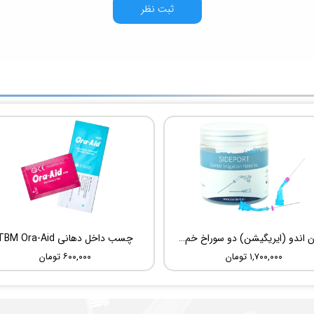
ثبت نظر
سوزن اندو (ایریگیشن) دو سوراخ خم شونده UDG Sideport
چسب داخل دهانی TBM Ora-Aid
۱,۷۰۰,۰۰۰ تومان
۶۰۰,۰۰۰ تومان