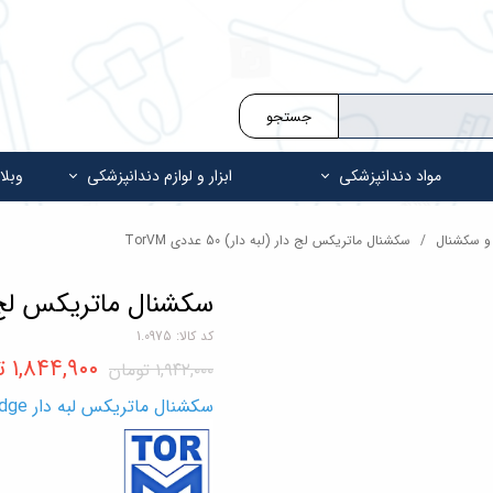
جستجو
مواد دندانپزشکی
ابزار و لوازم دندانپزشکی
وبلا
 و سکشنال
سکشنال ماتریکس لج دار (لبه دار) 50 عددی TorVM
سکشنال ماتریکس لج دار (لبه 
کد کالا: 1.0975
۱,۸۴۴,۹۰۰ تومان
۱,۹۴۲,۰۰۰ تومان
سکشنال ماتریکس لبه دار TorVM Sectional Matrices With Ledge