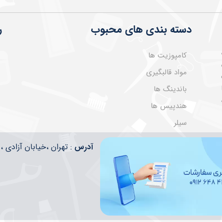
دسته بندی های محبوب
ر
کامپوزیت ها
مواد قالبگیری
باندینگ ها
هندپیس ها
سیلر
​​آدرس
: تهران ،خیابان آزادی ، تقاطع ا