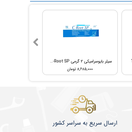
سیلر بایوسرامیکی 2 گرمی Root Dental Medical C-Root SP
۸,۶۸۵,۰۰۰ تومان
​​​​ارسال سریع به سراسر کشور