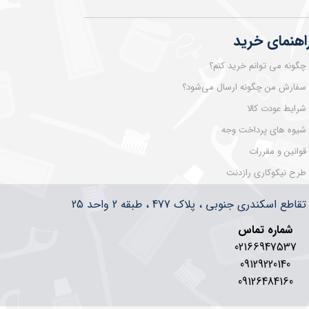
اهنمای خرید
چگونه می توانم خرید کنم؟
سفارش من چگونه ارسال می‌شود؟
شرایط عودت کالا
شیوه های پرداخت وجه
قوانین و مقررات
طرح نیکوکاری رازدنت
سکندری جنوبی ، پلاک 477 ، طبقه 2 واحد 25
شماره تماس
02166947537
09129220140
09126484160