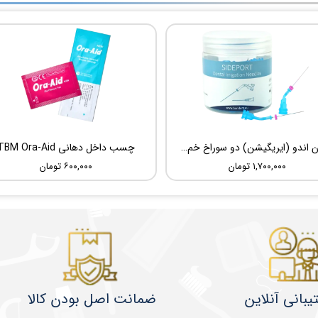
سوزن اندو (ایریگیشن) دو سوراخ خم شونده UDG Sideport
چسب داخل دهانی TBM Ora-Aid
۱,۷۰۰,۰۰۰ تومان
۶۰۰,۰۰۰ تومان
یبانی آنلاین
ضمانت اصل بودن کالا