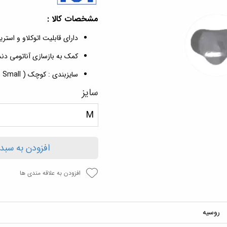
مشخصات کالا :
دارای قابلیت اتوکلاو و استر
کمک به بازسازی آناتومی دن
سایزبندی : کوچک ( Small ) ، متوسط ( Medium ) ، بزرگ ( Large )
سایز
M
افزودن به سبد
افزودن به علاقه مندی ها
روسیه