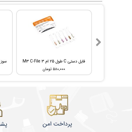
فایل دستی C طول 25 ام 3 M3 C-File
۵۸۰,۰۰۰ تومان
پرداخت امن
پشت