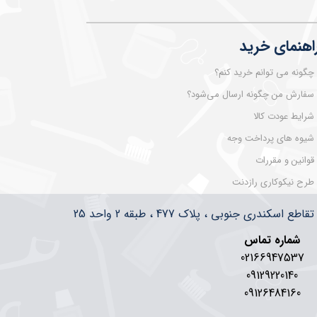
اهنمای خرید
چگونه می توانم خرید کنم؟
سفارش من چگونه ارسال می‌شود؟
شرایط عودت کالا
شیوه های پرداخت وجه
قوانین و مقررات
طرح نیکوکاری رازدنت
سکندری جنوبی ، پلاک 477 ، طبقه 2 واحد 25
شماره تماس
02166947537
09129220140
09126484160