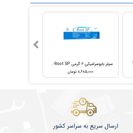
سیلر بایوسرامیکی 2 گرمی Root Dental Medical C-Root SP
۸,۶۸۵,۰۰۰ تومان
​​​​ارسال سریع به سراسر کشور