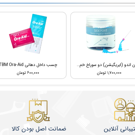
سوزن اندو (ایریگیشن) دو سوراخ خم شونده UDG Sideport
چسب داخل دهانی TBM Ora-Aid
۱,۷۰۰,۰۰۰ تومان
۶۰۰,۰۰۰ تومان
یبانی آنلاین
ضمانت اصل بودن کالا