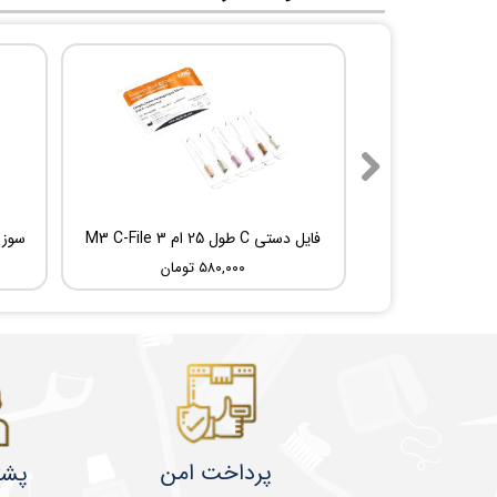
فایل دستی C طول 25 ام 3 M3 C-File
۵۸۰,۰۰۰ تومان
پرداخت امن
پشت