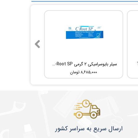
سیلر بایوسرامیکی 2 گرمی Root Dental Medical C-Root SP
۸,۶۸۵,۰۰۰ تومان
​​​​ارسال سریع به سراسر کشور