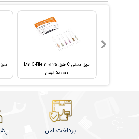
فایل دستی C طول 25 ام 3 M3 C-File
۵۸۰,۰۰۰ تومان
پرداخت امن
پشت