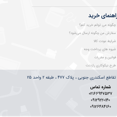
اهنمای خرید
چگونه می توانم خرید کنم؟
سفارش من چگونه ارسال می‌شود؟
شرایط عودت کالا
شیوه های پرداخت وجه
قوانین و مقررات
طرح نیکوکاری رازدنت
سکندری جنوبی ، پلاک 477 ، طبقه 2 واحد 25
شماره تماس
02166947537
09129220140
09126484160