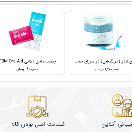
سوزن اندو (ایریگیشن) دو سوراخ خم شونده UDG Sideport
چسب داخل دهانی TBM Ora-Aid
۱,۷۰۰,۰۰۰ تومان
۶۰۰,۰۰۰ تومان
یبانی آنلاین
ضمانت اصل بودن کالا