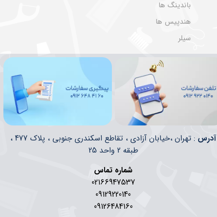
باندینگ ها
هندپیس ها
سیلر
​​آدرس
: تهران ،خیابان آزادی ، تقاطع اسکندری جنوبی ، پلاک 477 ،
طبقه 2 واحد 25
شماره تماس
02166947537
09129220140
09126484160