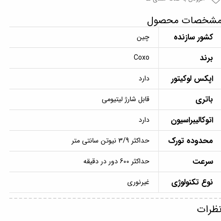
شخصات محصول
کشور سازنده
چین
برند
Coxo
اپکس لوکیتور
دارد
باتری
قابل شارژ لیتیومی
اتوکالیبراسیون
دارد
محدوده تورک
حداکثر 3/9 نیوتن سانتی متر
سرعت
حداکثر 600 دور در دقیقه
نوع تکنولوژی
غیرنوری
ظرات