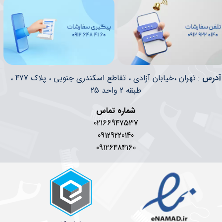
​​آدرس
: تهران ،خیابان آزادی ، تقاطع اسکندری جنوبی ، پلاک 477 ،
طبقه 2 واحد 25
شماره تماس
02166947537
09129220140
09126484160