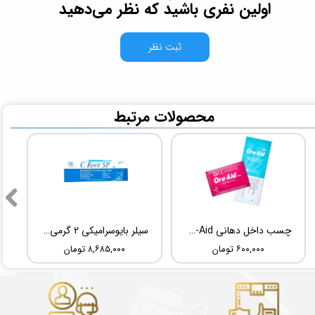
اولین نفری باشید که نظر می‌دهید
ثبت نظر
​محصولات مرتبط
چسب داخل دهانی TBM Ora-Aid
سیلر بایوسرامیکی 2 گرمی Root Dental Medical C-Root SP
۶۰۰,۰۰۰ تومان
۸,۶۸۵,۰۰۰ تومان