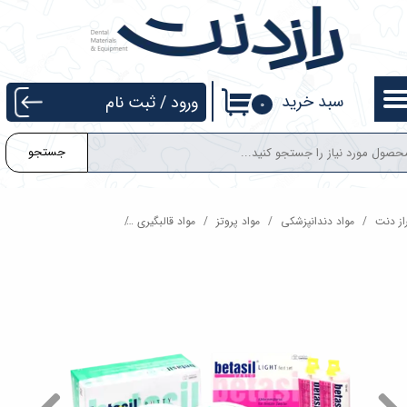
حساب کاربری من
تغییر گذر واژه
سبد خرید
ورود
/
ثبت نام
۰
سفارشات
جستجو
خروج از حساب کاربری
از دنت
مواد دندانپزشکی
مواد پروتز
مواد قالبگیری
ست ماده قالبگیری بتاسیل (پوتی ه